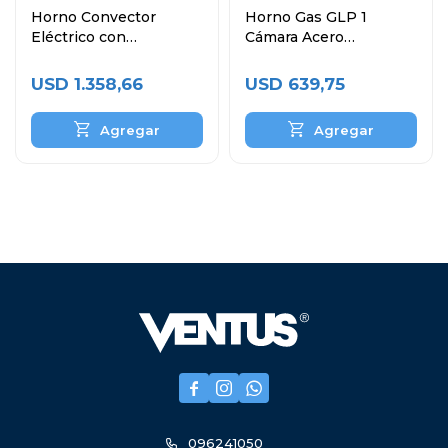
Horno Convector
Horno Gas GLP 1
Eléctrico con
Cámara Acero
Humificador 4 Bandejas
Inoxidable VHG-1C
60x40 cm
USD
1.358,66
USD
639,75



096241050