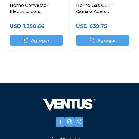
Horno Convector
Horno Gas GLP 1
Eléctrico con
Cámara Acero
Humificador 4 Bandejas
Inoxidable VHG-1C
60x40 cm
USD
1.358,66
USD
639,75


