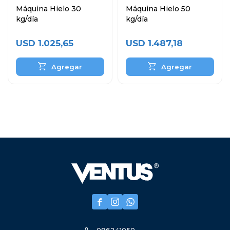
Máquina Hielo 30
Máquina Hielo 50
kg/día
kg/día
USD
1.025,65
USD
1.487,18


