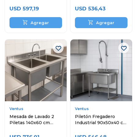
Inoxidable
Inoxidable
USD
597,19
USD
536,43
Ventus
Ventus
Mesada de Lavado 2
Piletón Fregadero
Piletas 140x60 cm
Industrial 90x50x40 cm
Acero Inoxidable
Acero Inoxidable