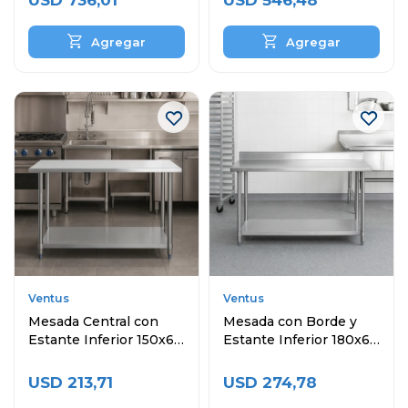
USD
736,01
USD
546,48
Ventus
Ventus
Mesada Central con
Mesada con Borde y
Estante Inferior 150x60
Estante Inferior 180x60
cm
cm
USD
213,71
USD
274,78