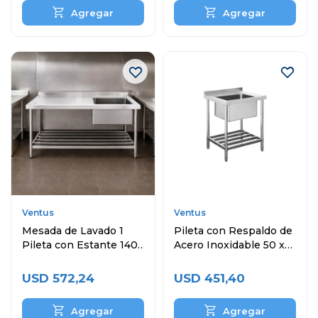
Ventus
Ventus
Mesada de Lavado 1
Pileta con Respaldo de
Pileta con Estante 140
Acero Inoxidable 50 x
x 60 cm Acero
40 x 30 cm
Inoxidable
USD
572,24
USD
451,40