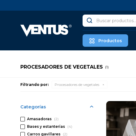
Productos
PROCESADORES DE VEGETALES
(1)
Filtrando por:
Procesadores de vegetales
Categorías
Amasadoras
(2)
Bases y estanterías
(4)
Carros gavillares
(2)