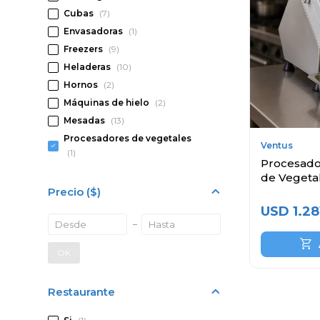
Cubas
(7)
Envasadoras
(1)
Freezers
(9)
Heladeras
(10)
Hornos
(2)
Máquinas de hielo
(2)
Mesadas
(13)
Procesadores de vegetales
Ventus
(1)
Procesador
de Vegeta
Precio
($)
USD
1.28
OK
Restaurante