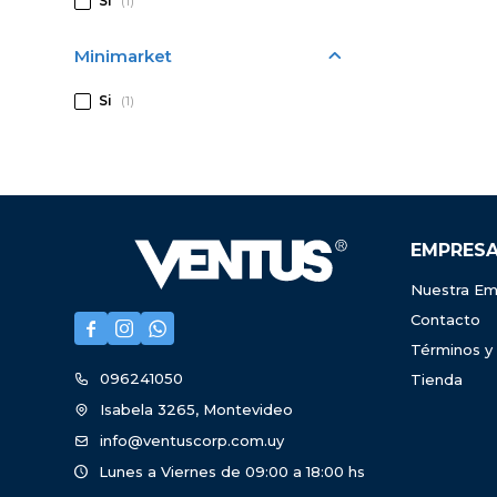
Si
(1)
Minimarket
Si
(1)
EMPRES
Nuestra Em
Contacto



Términos y
096241050
Tienda
Isabela 3265, Montevideo
info@ventuscorp.com.uy
Lunes a Viernes de 09:00 a 18:00 hs