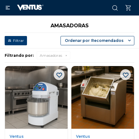

AMASADORAS
Recomendados
Filtrando por:
Amasadoras
Ventus
Ventus