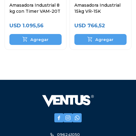
Amasadora Industrial 8
Amasadora Industrial
kg con Timer VAM-20T
15kg VR-15K
USD
1.095,56
USD
766,52



096241050