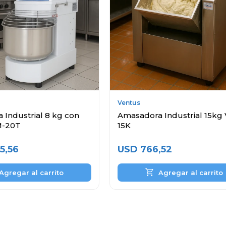
Ventus
Industrial 8 kg con
Amasadora Industrial 15kg
M-20T
15K
5,56
USD
766,52