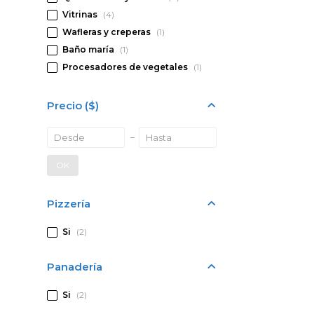
Vitrinas
(4)
Wafleras y creperas
(1)
Baño maría
(1)
Procesadores de vegetales
(1)
Precio
($)
OK
Pizzería
Si
(2)
Panadería
Si
(2)