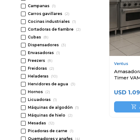
Campanas
(1)
Carros gavillares
(2)
Cocinas industriales
(1)
Cortadoras de fiambre
(2)
Cubas
(8)
Dispensadores
(3)
Envasadoras
(1)
Freezers
(8)
Ventus
Freidoras
(2)
Amasadora 
Heladeras
(10)
Timer VA
Hervidores de agua
(3)
USD
1.09
Hornos
(2)
Licuadoras
(1)
Máquinas de algodón
(1)
Máquinas de hielo
(2)
Mesadas
(12)
Picadoras de carne
(1)
Quemadores y anafes
(4)