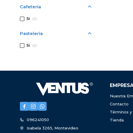
Cafetería
Si
(2)
Pastelería
Si
(2)
EMPRES
Nuestra Em
Contacto



Términos y
096241050
Tienda
Isabela 3265, Montevideo