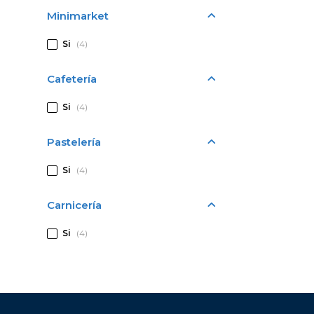
Minimarket
Si
(4)
Cafetería
Si
(4)
Pastelería
Si
(4)
Carnicería
Si
(4)