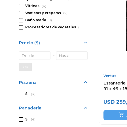
Vitrinas
(4)
Wafleras y creperas
(2)
Baño maría
(1)
Procesadores de vegetales
(1)
Precio
($)
OK
Ventus
Pizzería
Estanteria
91 x 46 x 
Si
(4)
USD
259
Panadería
Si
(4)