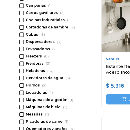
Campanas
(1)
Carros gavillares
(2)
Cocinas industriales
(1)
Cortadoras de fiambre
(2)
Cubas
(8)
Dispensadores
(3)
Envasadoras
(2)
Freezers
(8)
Ventus
Freidoras
(3)
Estante Re
Heladeras
(10)
Acero Ino
Hervidores de agua
(3)
$
5.316
Hornos
(2)
Licuadoras
(1)
Máquinas de algodón
(1)
Máquinas de hielo
(2)
Mesadas
(12)
Picadoras de carne
(1)
Quemadores y anafes
(4)