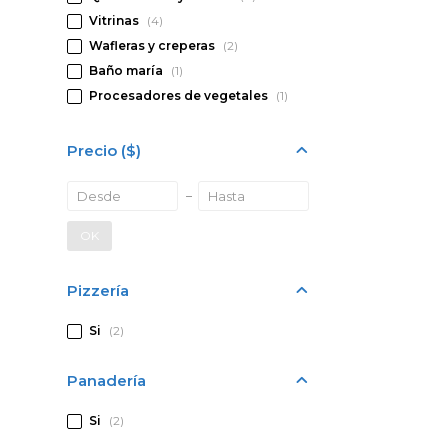
Vitrinas
(4)
Wafleras y creperas
(2)
Baño maría
(1)
Procesadores de vegetales
(1)
Precio
($)
OK
Pizzería
Si
(2)
Panadería
Si
(2)