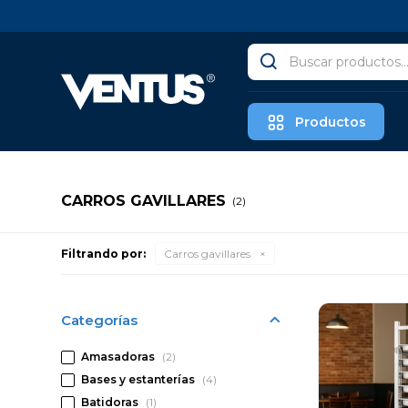
Productos
CARROS GAVILLARES
(2)
Filtrando por:
Carros gavillares
Categorías
Amasadoras
(2)
Bases y estanterías
(4)
Batidoras
(1)