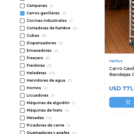
Campanas
(1)
Carros gavillares
(2)
Cocinas industriales
(1)
Cortadoras de fiambre
(2)
Cubas
(8)
Dispensadores
(3)
Envasadoras
(2)
Freezers
(8)
Ventus
Freidoras
(3)
Carro Gavi
Heladeras
(10)
Bandejas G
Hervidores de agua
(3)
USD
771
Hornos
(2)
Licuadoras
(1)
Máquinas de algodón
(1)
Máquinas de hielo
(2)
Mesadas
(12)
Picadoras de carne
(1)
Quemadores y anafes
(4)