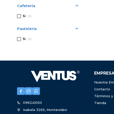
Cafetería
Si
(2)
Pastelería
Si
(2)
EMPRES
Nuestra Em
Contacto



Términos y
096241050
Tienda
Isabela 3265, Montevideo