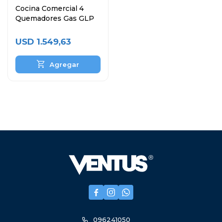
Cocina Comercial 4
Quemadores Gas GLP
USD
1.549,63



096241050