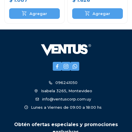
$
1.087
$
1.626



096241050
Isabela 3265, Montevideo
info@ventuscorp.com.uy
Lunes a Viernes de 09:00 a 18:00 hs
Obtén ofertas especiales y promociones
exclusivas.