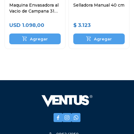
Maquina Envasadora al
Selladora Manual 40 cm
Vacio de Campana 31
cm
USD
1.098,00
$
3.123


