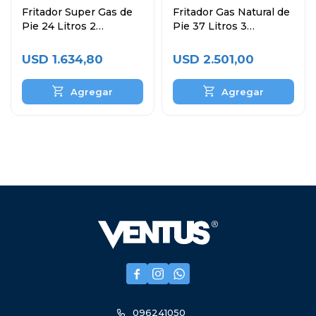
Fritador Super Gas de
Fritador Gas Natural de
Pie 24 Litros 2
Pie 37 Litros 3
Canastos
Canastos
USD
1.634,80
USD
2.501,00



096241050