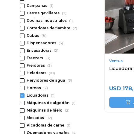
Campanas
(1)
Carros gavillares
(2)
Cocinas industriales
(1)
Cortadoras de fiambre
(2)
Cubas
(8)
Dispensadores
(3)
Envasadoras
(2)
Freezers
(8)
Ventus
Freidoras
(3)
Licuadora 2
Heladeras
(10)
Hervidores de agua
(3)
USD
178
Hornos
(2)
Licuadoras
(1)
Máquinas de algodón
(1)
Máquinas de hielo
(2)
Mesadas
(12)
Picadoras de carne
(1)
Quemadores y anafes
(4)