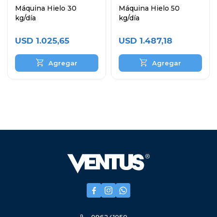
Máquina Hielo 30
Máquina Hielo 50
kg/día
kg/día
USD
1.025,65
USD
1.487,18


