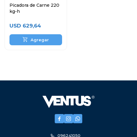
Picadora de Carne 220
kg-h
USD
629,64



096241050