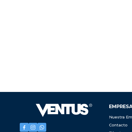
EMPRES
Nuestra Em
Contacto


