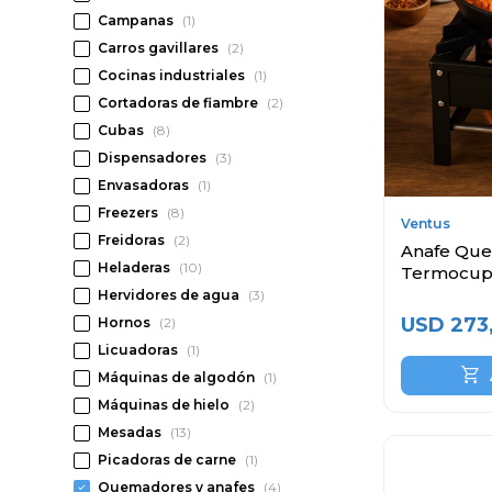
Campanas
(1)
Carros gavillares
(2)
Cocinas industriales
(1)
Cortadoras de fiambre
(2)
Cubas
(8)
Dispensadores
(3)
Envasadoras
(1)
Freezers
(8)
Ventus
Freidoras
(2)
Anafe Que
Heladeras
(10)
Termocup
Hervidores de agua
(3)
USD
273
Hornos
(2)
Licuadoras
(1)
Máquinas de algodón
(1)
Máquinas de hielo
(2)
Mesadas
(13)
Picadoras de carne
(1)
Quemadores y anafes
(4)