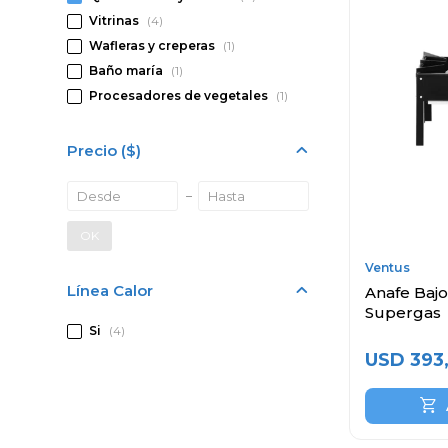
Vitrinas
(4)
Wafleras y creperas
(1)
Baño maría
(1)
Procesadores de vegetales
(1)
Precio
($)
OK
Ventus
Línea Calor
Anafe Bajo
Supergas
Si
(4)
USD
393