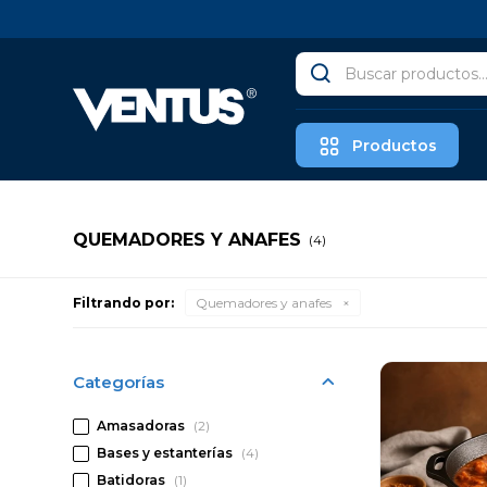
Productos
QUEMADORES Y ANAFES
(4)
Filtrando por:
Quemadores y anafes
Categorías
Amasadoras
(2)
Bases y estanterías
(4)
Batidoras
(1)