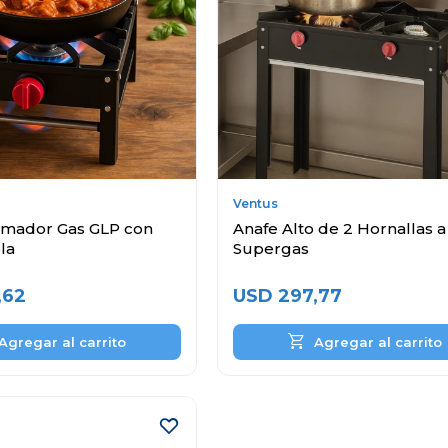
Ventus
mador Gas GLP con
Anafe Alto de 2 Hornallas a
la
Supergas
,62
USD
297,77