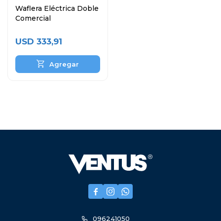
Waflera Eléctrica Doble
Comercial
USD
333,91



096241050