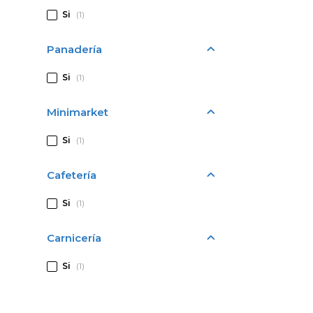
Si
(1)
Panadería
Si
(1)
Minimarket
Si
(1)
Cafetería
Si
(1)
Carnicería
Si
(1)