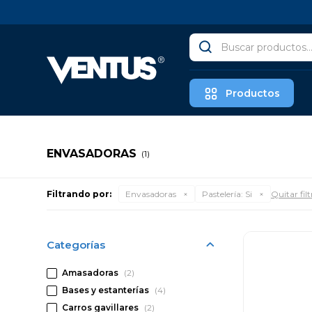
Productos
ENVASADORAS
(1)
Filtrando por:
Envasadoras
Pastelería:
Si
Quitar filt
Categorías
Amasadoras
(2)
Bases y estanterías
(4)
Carros gavillares
(2)