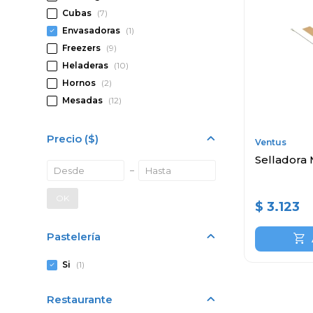
Cubas
(7)
Envasadoras
(1)
Freezers
(9)
Heladeras
(10)
Hornos
(2)
Mesadas
(12)
Precio
($)
Ventus
Selladora
OK
$
3.123
Pastelería
Si
(1)
Restaurante