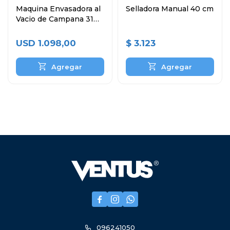
Maquina Envasadora al
Selladora Manual 40 cm
Vacio de Campana 31
cm
USD
1.098,00
$
3.123



096241050