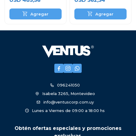
USD
485,56
USD
362,34



096241050
Isabela 3265, Montevideo
info@ventuscorp.com.uy
Lunes a Viernes de 09:00 a 18:00 hs
Obtén ofertas especiales y promociones
exclusivas.