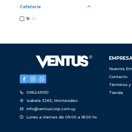
Cafetería
Si
(1)
EMPRES
Nuestra Em
Contacto



Términos y
096241050
Tienda
Isabela 3265, Montevideo
info@ventuscorp.com.uy
Lunes a Viernes de 09:00 a 18:00 hs