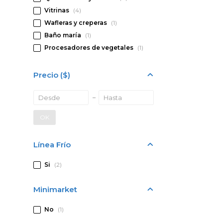
Vitrinas
(4)
Wafleras y creperas
(1)
Baño maría
(1)
Procesadores de vegetales
(1)
Precio
($)
OK
Línea Frío
Si
(2)
Minimarket
No
(1)