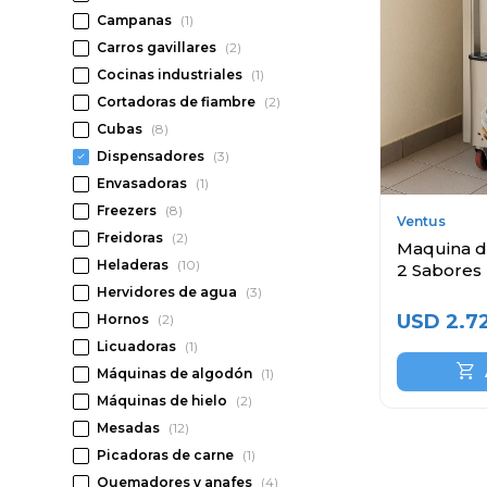
Campanas
(1)
Carros gavillares
(2)
Cocinas industriales
(1)
Cortadoras de fiambre
(2)
Cubas
(8)
Dispensadores
(3)
Envasadoras
(1)
Freezers
(8)
Ventus
Freidoras
(2)
Maquina de
Heladeras
(10)
2 Sabores
Hervidores de agua
(3)
USD
2.7
Hornos
(2)
Licuadoras
(1)
Máquinas de algodón
(1)
Máquinas de hielo
(2)
Mesadas
(12)
Picadoras de carne
(1)
Quemadores y anafes
(4)