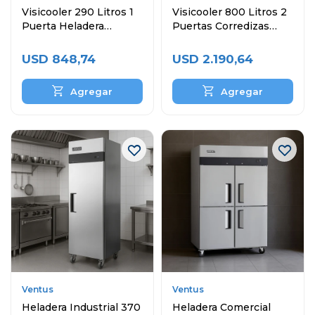
Visicooler 290 Litros 1
Visicooler 800 Litros 2
Puerta Heladera
Puertas Corredizas
Exhibidora
Heladera Exibidora
USD
848,74
USD
2.190,64
Ventus
Ventus
Heladera Industrial 370
Heladera Comercial