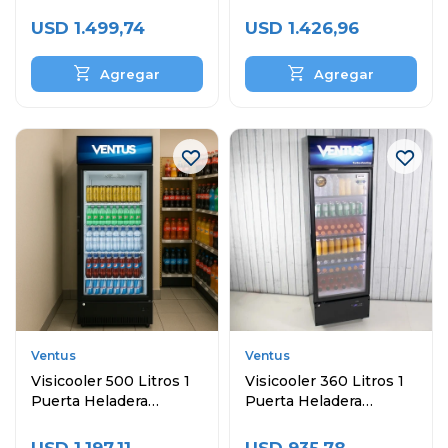
Puertas y Topinera
Exhibidora
USD
1.499,74
USD
1.426,96
Ventus
Ventus
Visicooler 500 Litros 1
Visicooler 360 Litros 1
Puerta Heladera
Puerta Heladera
Exhibidora
Exhibidora