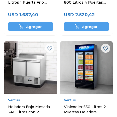
Litros 1 Puerta Frío
800 Litros 4 Puertas
Estático
VR4PS-1000
USD
1.687,40
USD
2.520,42
Ventus
Ventus
Heladera Bajo Mesada
Visicooler 550 Litros 2
240 Litros con 2
Puertas Heladera