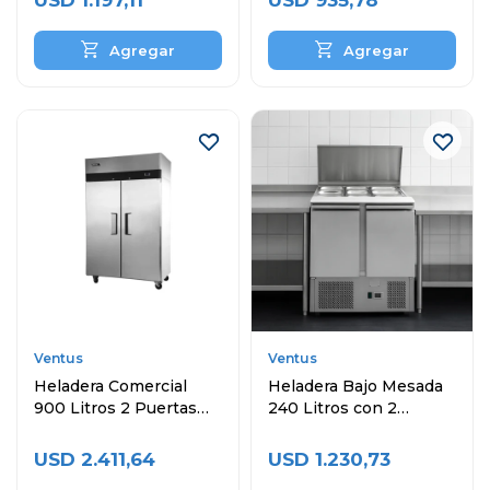
USD
1.197,11
USD
935,78
Ventus
Ventus
Heladera Comercial
Heladera Bajo Mesada
900 Litros 2 Puertas
240 Litros con 2
VREF-1000BEN
Puertas Topinera y
Cubas
USD
2.411,64
USD
1.230,73