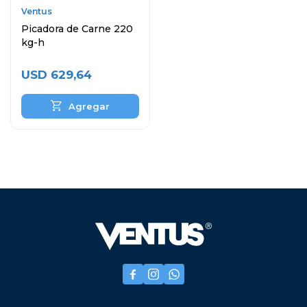
Ventus
Picadora de Carne 220
kg-h
USD
629,64


