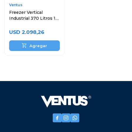
Ventus
Freezer Vertical
Industrial 370 Litros 1
Puerta
USD
2.098,26


