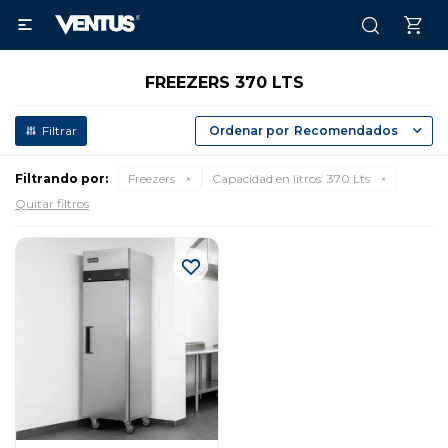

FREEZERS 370 LTS
Recomendados
Filtrando por:
Freezers
Capacidad en litros:
370 Lts
Quitar filtros