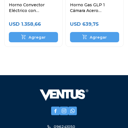
Horno Convector
Horno Gas GLP 1
Eléctrico con
Cámara Acero
Humificador 4 Bandejas
Inoxidable VHG-1C
60x40 cm
USD
1.358,66
USD
639,75



096241050