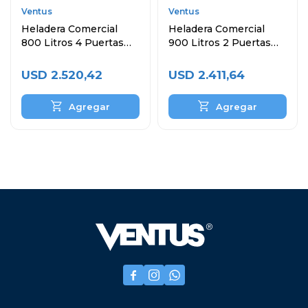
Ventus
Ventus
Heladera Comercial
Heladera Comercial
800 Litros 4 Puertas
900 Litros 2 Puertas
VR4PS-1000
VREF-1000BEN
USD
2.520,42
USD
2.411,64


