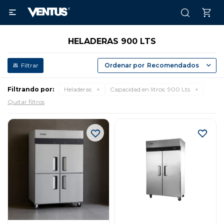

HELADERAS 900 LTS
Recomendados
Filtrando por:
Heladeras
Capacidad en litros:
900 Lts
Quitar filtros