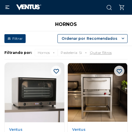

HORNOS
Recomendados
Filtrando por:
Hornos
Pastelería:
Si
Quitar filtros
Ventus
Ventus