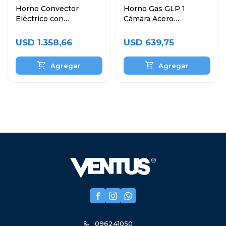
Horno Convector
Horno Gas GLP 1
Eléctrico con
Cámara Acero
Humificador 4 Bandejas
Inoxidable VHG-1C
60x40 cm
USD
1.358,66
USD
639,75



096241050