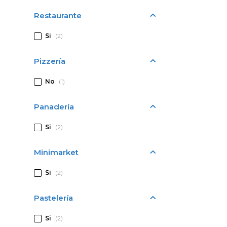
Restaurante
Si
(2)
Pizzería
No
(1)
Panadería
Si
(2)
Minimarket
Si
(2)
Pastelería
Si
(2)