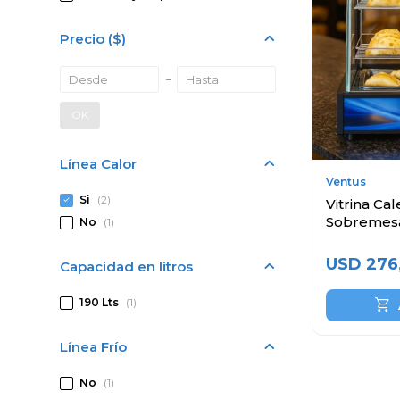
Precio
($)
OK
Línea Calor
Ventus
Si
(2)
Vitrina Ca
Sobremes
No
(1)
USD
276
Capacidad en litros
190 Lts
(1)
Línea Frío
No
(1)