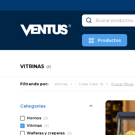
Productos
VITRINAS
(2)
Filtrando por:
Vitrinas
Línea Calor:
Si
Quitar filtros
Categorías
Hornos
(2)
Vitrinas
(2)
Wafleras y creperas
(2)