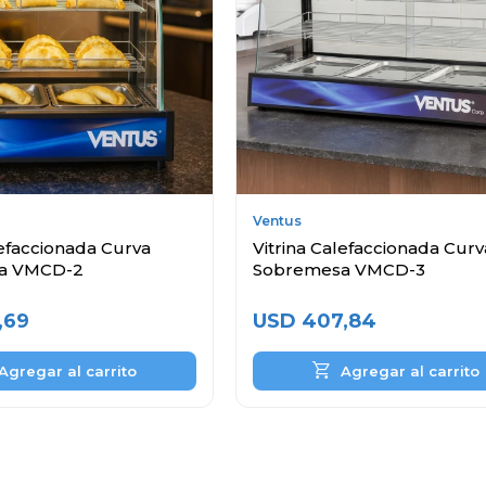
Ventus
lefaccionada Curva
Vitrina Calefaccionada Curv
a VMCD-2
Sobremesa VMCD-3
,69
USD
407,84