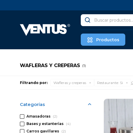
Productos
WAFLERAS Y CREPERAS
(1)
Filtrando por:
Wafleras y creperas
Restaurante:
Si
Q
Categorías
Amasadoras
(2)
Bases y estanterías
(4)
Carros gavillares
(2)