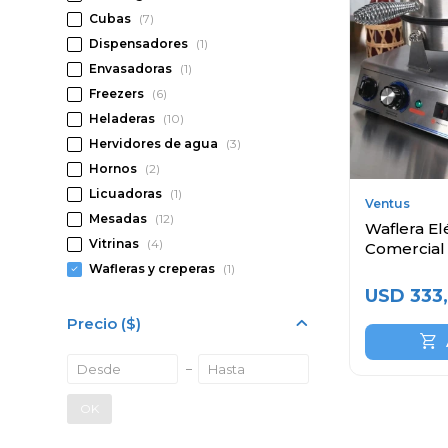
Cubas
(7)
Dispensadores
(1)
Envasadoras
(1)
Freezers
(6)
Heladeras
(10)
Hervidores de agua
(3)
Hornos
(2)
Licuadoras
(1)
Ventus
Mesadas
(12)
Waflera El
Vitrinas
(4)
Comercial
Wafleras y creperas
(1)
USD
333,
Precio
($)
OK