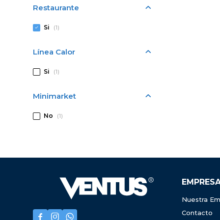
Restaurante
Si
(1)
Línea Calor
Si
(1)
Minimarket
No
(1)
EMPRES
Nuestra Em
Contacto


