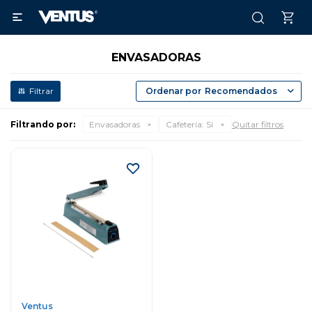

ENVASADORAS
Recomendados
Filtrando por:
Envasadoras
Cafetería:
Si
Quitar filtros
Ventus