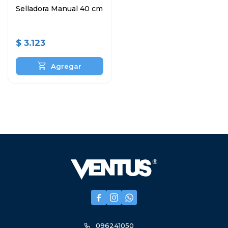
Selladora Manual 40 cm
$
3.123



096241050