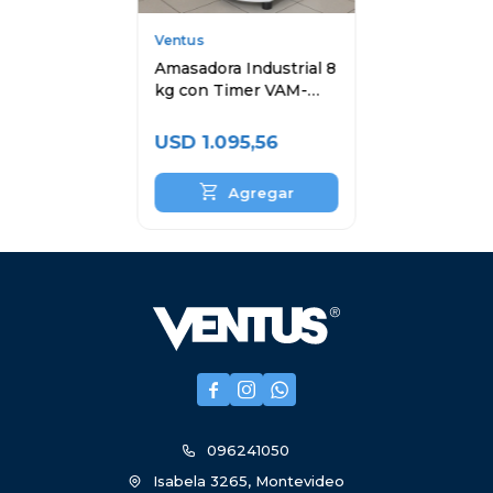
Ventus
Amasadora Industrial 8
kg con Timer VAM-
20T
USD
1.095,56



096241050
Isabela 3265, Montevideo