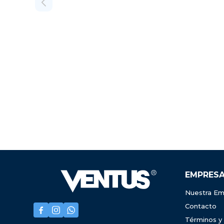
EMPRES
Nuestra Em
Contacto



Términos y