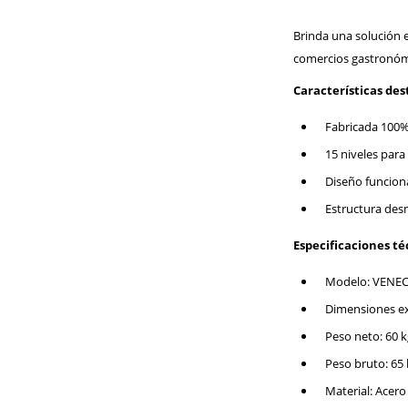
Brinda una solución e
comercios gastronóm
Características de
Fabricada 100%
15 niveles para
Diseño funcional
Estructura des
Especificaciones té
Modelo: VENE
Dimensiones ex
Peso neto: 60 k
Peso bruto: 65 
Material: Acero