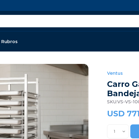
Rubros
Ventus
Carro G
Bandeja
VS-VS-10
USD
77
1