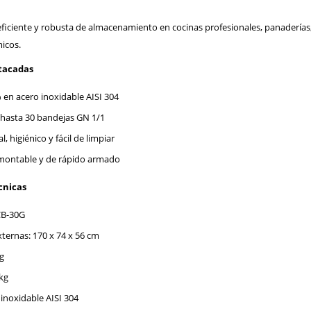
ficiente y robusta de almacenamiento en cocinas profesionales, panaderías,
icos.
stacadas
 en acero inoxidable AISI 304
 hasta 30 bandejas GN 1/1
, higiénico y fácil de limpiar
montable y de rápido armado
cnicas
CB-30G
ternas: 170 x 74 x 56 cm
g
kg
 inoxidable AISI 304