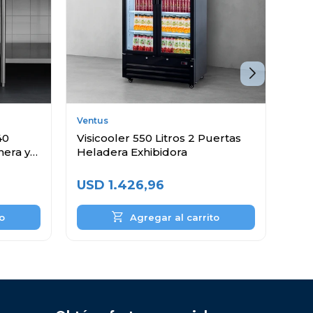
Ventus
Vent
40
Visicooler 550 Litros 2 Puertas
Hel
nera y
Heladera Exhibidora
Lit
USD
1.426,96
US