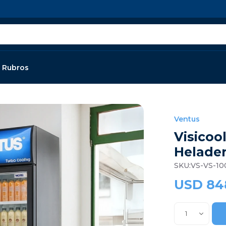
Rubros
Ventus
Visicool
Helader
VS-VS-10
USD
84
1