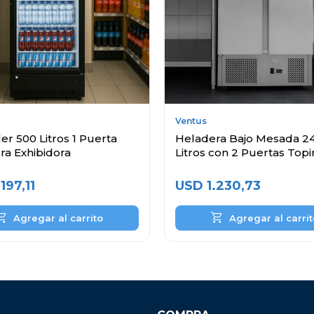
Ventus
ler 500 Litros 1 Puerta
Heladera Bajo Mesada 2
ra Exhibidora
Litros con 2 Puertas Topi
Cubas
.197,11
USD
1.230,73