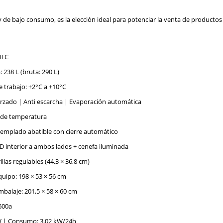
 y de bajo consumo, es la elección ideal para potenciar la venta de productos
0TC
 238 L (bruta: 290 L)
 trabajo: +2°C a +10°C
orzado | Anti escarcha | Evaporación automática
l de temperatura
 templado abatible con cierre automático
D interior a ambos lados + cenefa iluminada
illas regulables (44,3 × 36,8 cm)
uipo: 198 × 53 × 56 cm
balaje: 201,5 × 58 × 60 cm
600a
W | Consumo: 3,02 kW/24h