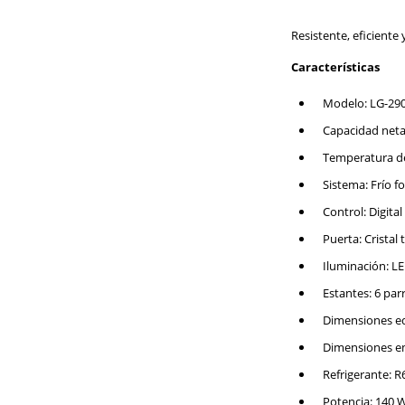
Resistente, eficiente
Características
Modelo: LG-29
Capacidad neta:
Temperatura de
Sistema: Frío f
Control: Digita
Puerta: Cristal
Iluminación: LE
Estantes: 6 parr
Dimensiones eq
Dimensiones em
Refrigerante: R
Potencia: 140 