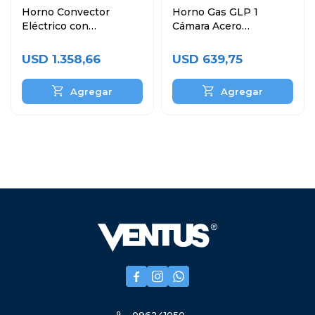
Horno Convector
Horno Gas GLP 1
Eléctrico con
Cámara Acero
Humificador 4 Bandejas
Inoxidable VHG-1C
60x40 cm
USD
1.358,66
USD
639,75


