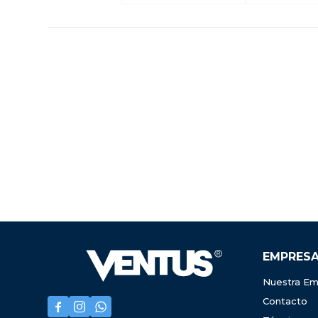
EMPRES
Nuestra Em
Contacto


