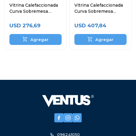
Vitrina Calefaccionada
Vitrina Calefaccionada
Curva Sobremesa
Curva Sobremesa
VMCD-2
VMCD-3
USD
276,69
USD
407,84



096241050