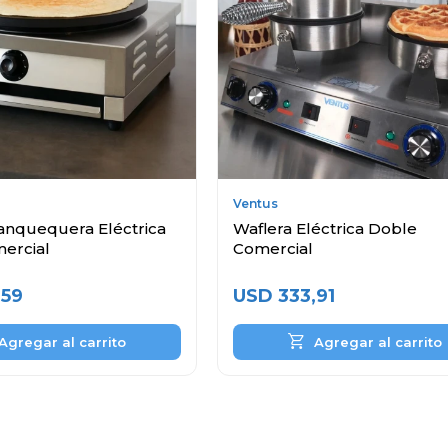
Ventus
anquequera Eléctrica
Waflera Eléctrica Doble
ercial
Comercial
,59
USD
333,91