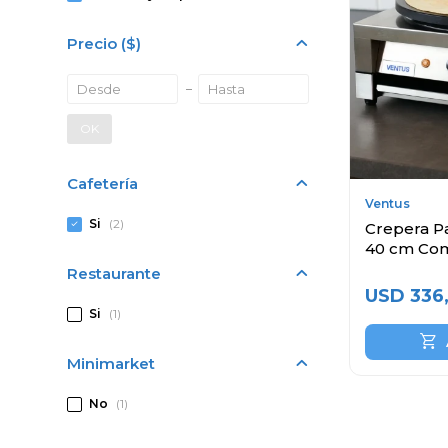
Precio
($)
OK
Cafetería
Ventus
Si
(2)
Crepera P
40 cm Com
Restaurante
USD
336
Si
(1)
Minimarket
No
(1)