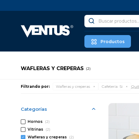
Productos
WAFLERAS Y CREPERAS
(2)
Filtrando por:
Wafleras y creperas
Cafetería:
Si
Quit
Categorías
Hornos
(2)
Vitrinas
(2)
Wafleras y creperas
(2)