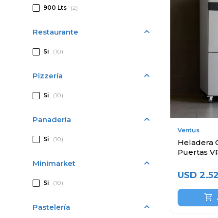
900 Lts
(2)
Restaurante
Si
(10)
Pizzería
Si
(10)
Panadería
Ventus
Si
(10)
Heladera C
Puertas V
Minimarket
USD
2.5
Si
(10)
Pastelería