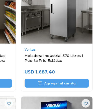
Ventus
tas
Heladera Industrial 370 Litros 1
ora
Puerta Frío Estático
USD
1.687,40