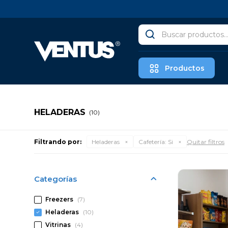
Productos
HELADERAS
(10)
Filtrando por:
Heladeras
Cafetería:
Si
Quitar filtros
Categorías
Freezers
(7)
Heladeras
(10)
Vitrinas
(4)