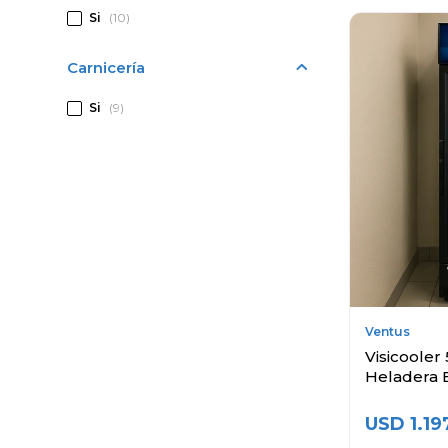
Si
(10)
Carnicería
Si
(9)
Ventus
Visicooler 
Heladera 
USD
1.19