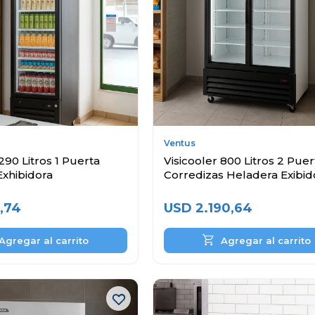
Ventus
290 Litros 1 Puerta
Visicooler 800 Litros 2 Puer
Exhibidora
Corredizas Heladera Exibid
,74
USD
2.190,64