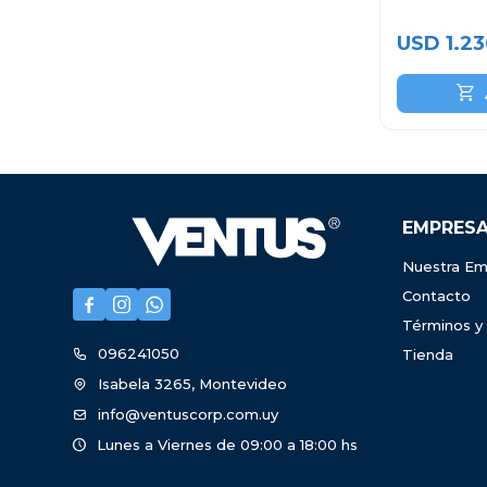
USD
1.2
EMPRES
Nuestra Em
Contacto



Términos y
096241050
Tienda
Isabela 3265, Montevideo
info@ventuscorp.com.uy
Lunes a Viernes de 09:00 a 18:00 hs