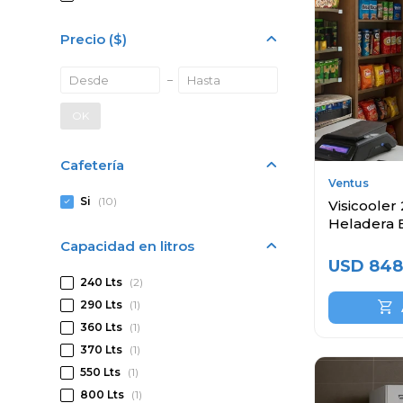
Precio
($)
OK
Cafetería
Ventus
Si
(10)
Visicooler 
Heladera 
Capacidad en litros
USD
848
240 Lts
(2)
290 Lts
(1)
360 Lts
(1)
370 Lts
(1)
550 Lts
(1)
800 Lts
(1)