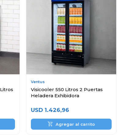
Ventus
Litros
Visicooler 550 Litros 2 Puertas
Heladera Exhibidora
USD
1.426,96