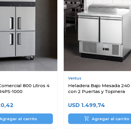
Ventus
omercial 800 Litros 4
Heladera Bajo Mesada 240 
R4PS-1000
con 2 Puertas y Topinera
20,42
USD
1.499,74