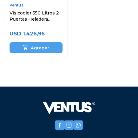
Ventus
Visicooler 550 Litros 2
Puertas Heladera
Exhibidora
USD
1.426,96


