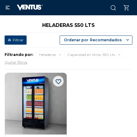

HELADERAS 550 LTS
Recomendados
Filtrando por:
Heladeras
Capacidad en litros:
550 Lts
Quitar filtros