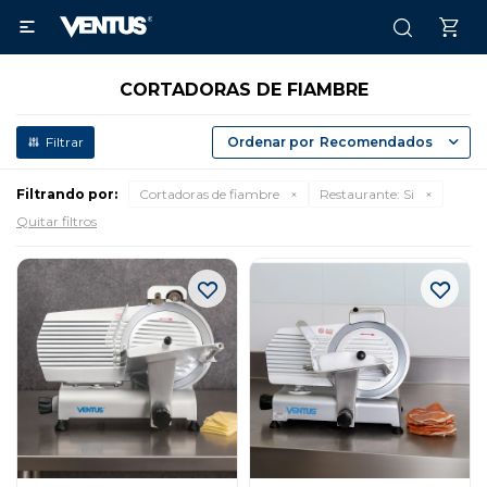

CORTADORAS DE FIAMBRE
Recomendados
Filtrando por:
Cortadoras de fiambre
Restaurante:
Si
Quitar filtros