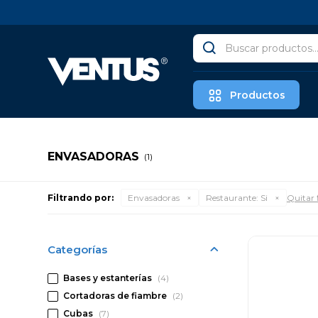
Productos
ENVASADORAS
(1)
Filtrando por:
Envasadoras
Restaurante:
Si
Quitar f
Categorías
Bases y estanterías
(4)
Cortadoras de fiambre
(2)
Cubas
(7)