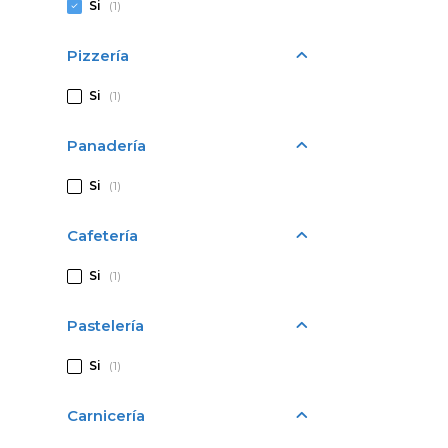
Si
(1)
Pizzería
Si
(1)
Panadería
Si
(1)
Cafetería
Si
(1)
Pastelería
Si
(1)
Carnicería