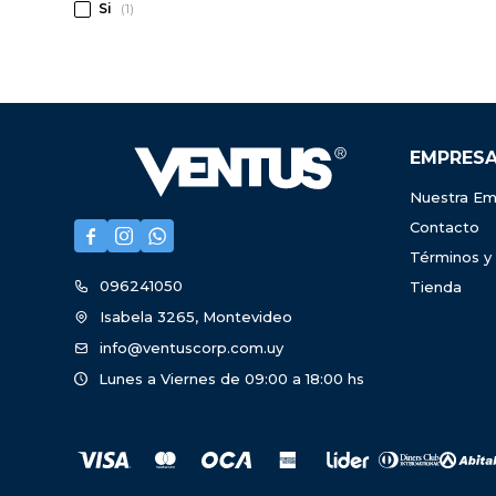
Si
(1)
EMPRES
Nuestra Em
Contacto



Términos y
096241050
Tienda
Isabela 3265, Montevideo
info@ventuscorp.com.uy
Lunes a Viernes de 09:00 a 18:00 hs