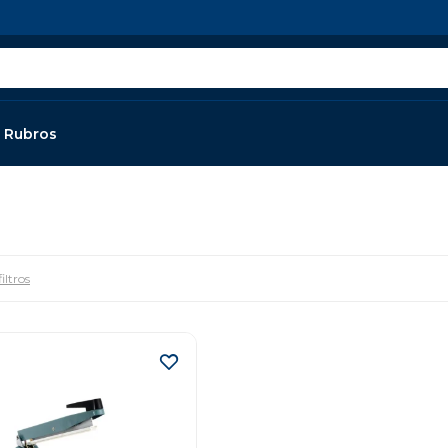
Rubros
iltros