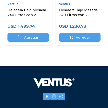
Ventus
Ventus
Heladera Bajo Mesada
Heladera Bajo Mesada
240 Litros con 2
240 Litros con 2
Puertas y Topinera
Puertas Topinera y
Cubas
USD
1.499,74
USD
1.230,73


