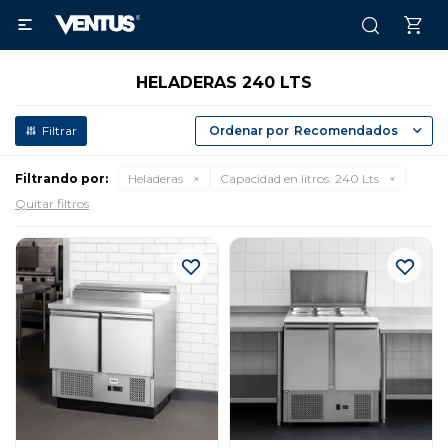

HELADERAS 240 LTS
Recomendados
Filtrando por:
Heladeras
Capacidad en litros:
240 Lts
Quitar filtros