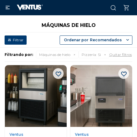

MÁQUINAS DE HIELO
Recomendados
Filtrando por:
Máquinas de hielo
Pizzería:
Si
Quitar filtros
Ventus
Ventus