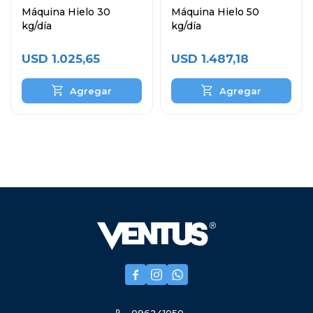
Máquina Hielo 30
Máquina Hielo 50
kg/día
kg/día
USD
1.025,65
USD
1.487,18


