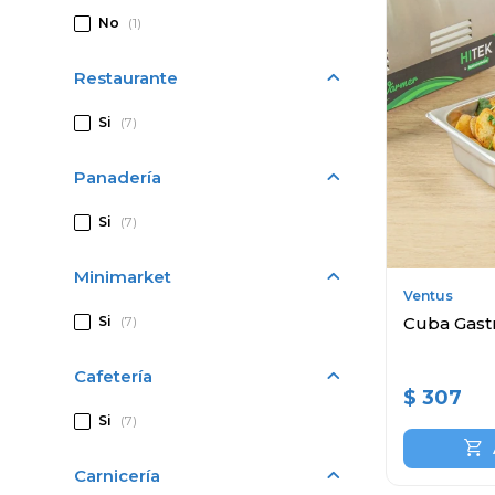
No
(1)
Restaurante
Si
(7)
Panadería
Si
(7)
Minimarket
Ventus
Si
(7)
Cuba Gastr
Cafetería
$
307
Si
(7)
Carnicería