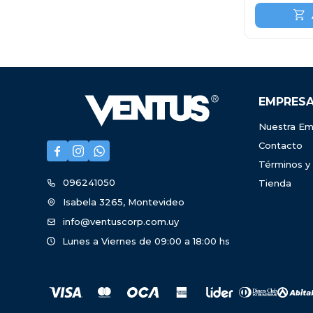
EMPRES
Nuestra Em
Contacto



Términos y
096241050
Tienda
Isabela 3265, Montevideo
info@ventuscorp.com.uy
Lunes a Viernes de 09:00 a 18:00 hs