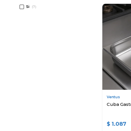
Si
(7)
Ventus
Cuba Gastr
$
1.087