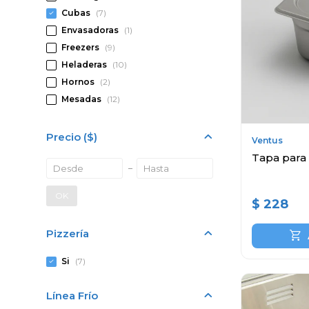
Cubas
(7)
Envasadoras
(1)
Freezers
(9)
Heladeras
(10)
Hornos
(2)
Mesadas
(12)
Precio
($)
Ventus
Tapa para
OK
$
228
Pizzería
Si
(7)
Línea Frío