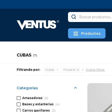
Productos
CUBAS
(7)
Filtrando por:
Cubas
Pizzería:
Si
Quitar filtros
Categorías
Amasadoras
(2)
Bases y estanterías
(4)
Carros gavillares
(2)