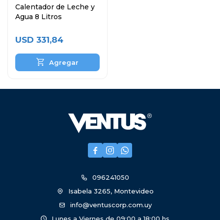
Calentador de Leche y
Agua 8 Litros
USD
331,84



096241050
Isabela 3265, Montevideo
info@ventuscorp.com.uy
Lunes a Viernes de 09:00 a 18:00 hs