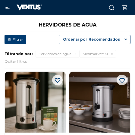

HERVIDORES DE AGUA
Recomendados
Filtrando por:
Hervidores de agua
Minimarket:
Si
Quitar filtros