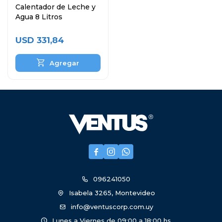
Calentador de Leche y
Agua 8 Litros
USD
331,84



096241050
Isabela 3265, Montevideo
info@ventuscorp.com.uy
Lunes a Viernes de 09:00 a 18:00 hs