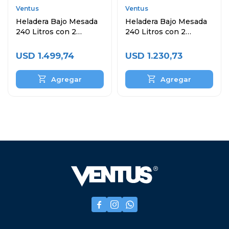
Ventus
Ventus
Heladera Bajo Mesada
Heladera Bajo Mesada
240 Litros con 2
240 Litros con 2
Puertas y Topinera
Puertas Topinera y
Cubas
USD
1.499,74
USD
1.230,73


