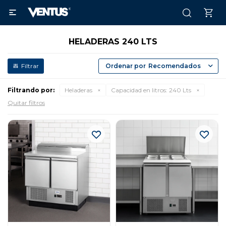

HELADERAS 240 LTS
Recomendados
Filtrando por:
Heladeras
Capacidad en litros:
240 Lts
Quitar filtros