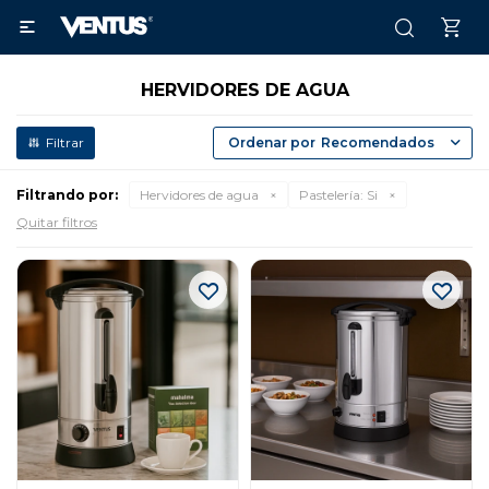

HERVIDORES DE AGUA
Recomendados
Filtrando por:
Hervidores de agua
Pastelería:
Si
Quitar filtros