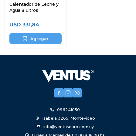
Calentador de Leche y
Agua 8 Litros
USD
331,84



096241050
Isabela 3265, Montevideo
info@ventuscorp.com.uy
Lunes a Viernes de 09:00 a 18:00 hs